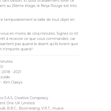
tant besoin. Et pour littéralement livrer ce
ent au 25ème étage, le Ninja Rouge est très
re temporairement la taille de tout objet en
z vous en moins de cinq minutes. Signez ici s'il
 prêt à recevoir ce que vous commandez, car
isantent pas quand ils disent qu’ils livrent quoi
et n’importe quand !
 minutes
3D
: 2018 - 2021
zulski
r
: Kim Claeys
ox S.A.S, Creative Conspiracy
ent One UK Limited
Gulli, B.B.C., Boomerang, V.R.T., Huace