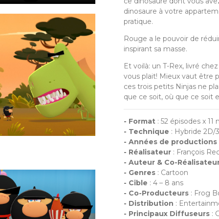
ce dinosaure dont vous avez 
dinosaure à votre appartem
pratique.
Rouge a le pouvoir de rédui
inspirant sa masse.
Et voilà: un T-Rex, livré che
vous plait! Mieux vaut être
ces trois petits Ninjas ne pla
que ce soit, où que ce soit 
- Format
: 52 épisodes x 11
- Technique
: Hybride 2D/
- Années de productions
- Réalisateur
: François Rec
- Auteur & Co-Réalisateu
- Genres
: Cartoon
- Cible
: 4 – 8 ans
- Co-Producteurs
: Frog B
- Distribution
: Entertainm
- Principaux Diffuseurs
: 